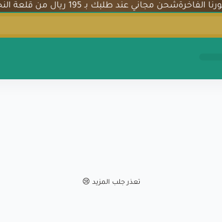
شحن مجاني عند طلبك بـ 195 ريال من قلعة النخيل - أضف كود N95 لتوفير 5% على تمورنا الفاخرة
تعذر جلب المزيد 😢