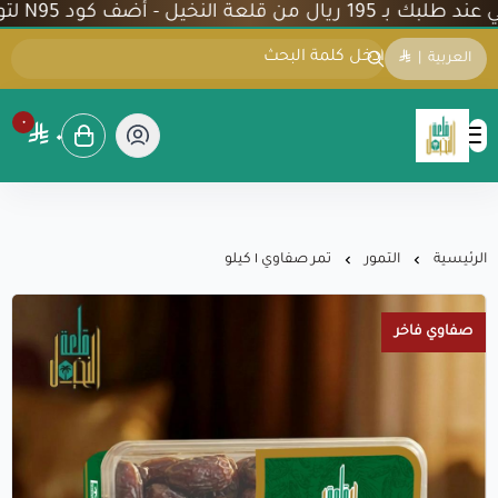
نخيل - أضف كود N95 لتوفير 5% على تمورنا الفاخرة
العربية
|
٠
٠
شركة قلعة النخيل
الرئيسية
التمور
تمر صفاوي ١ كيلو
صفاوي فاخر