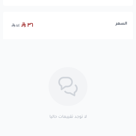
السعر
٣٦
٧٢
لا توجد تقييمات حاليا