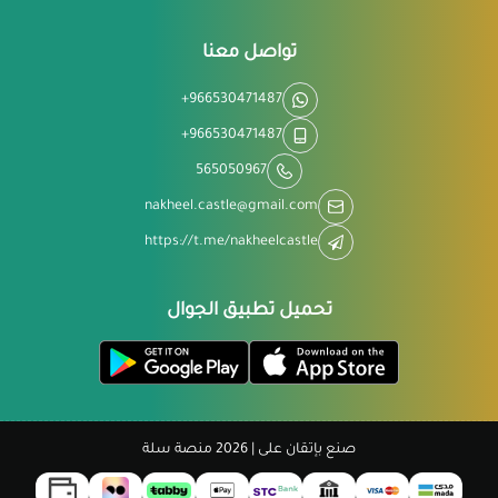
تواصل معنا
+966530471487
+966530471487
565050967
nakheel.castle@gmail.com
https://t.me/nakheelcastle
تحميل تطبيق الجوال
صنع بإتقان على | 2026
منصة سلة