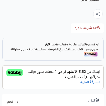
صفاوي فاخر
تم شراءه
17
مرة
الوزن
١٫٢٥ كجم