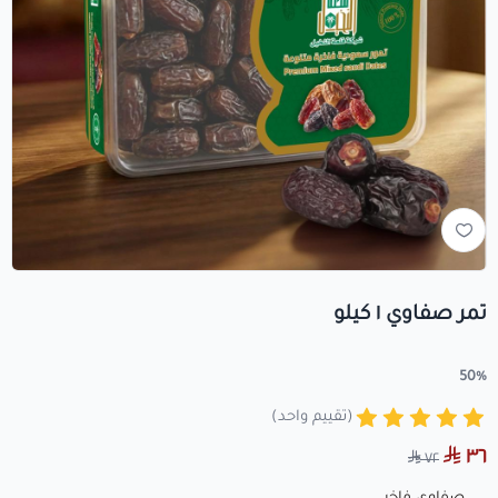
تمر صفاوي ١ كيلو
50%
(تقييم واحد)
٣٦
٧٢