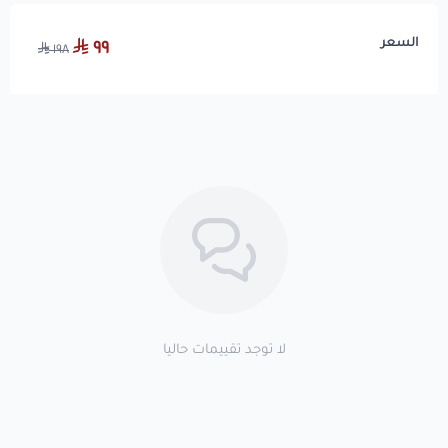
السعر
٩٩
١٩٨
لا توجد تقييمات حاليا