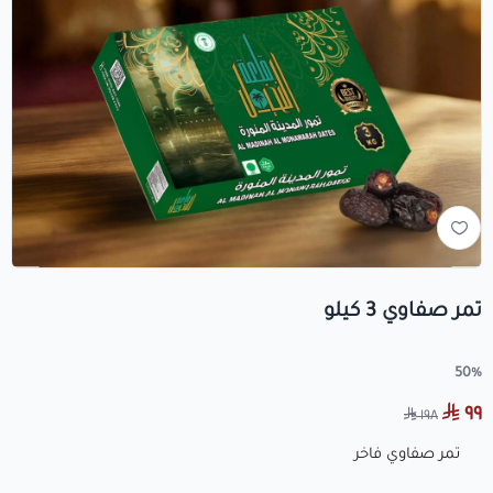
تمر صفاوي 3 كيلو
50%
٩٩
١٩٨
تمر صفاوي فاخر