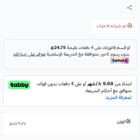
تم شراءه
4
مرات
الوزن
٣٫٢٥ كجم