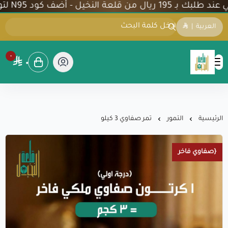
نخيل - أضف كود N95 لتوفير 5% على تمورنا الفاخرة
العربية
|
٠
٠
شركة قلعة النخيل
الرئيسية
التمور
تمر صفاوي 3 كيلو
{صفاوي فاخر