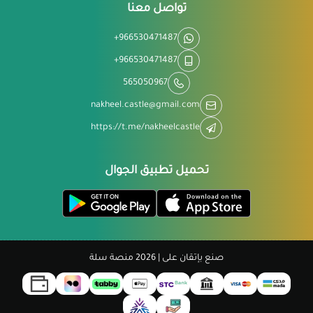
تواصل معنا
+966530471487
+966530471487
565050967
nakheel.castle@gmail.com
https://t.me/nakheelcastle
تحميل تطبيق الجوال
صنع بإتقان على | 2026
منصة سلة